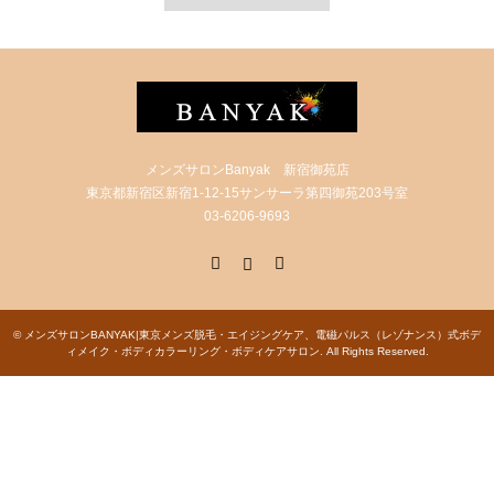
メンズサロンBanyak 新宿御苑店
東京都新宿区新宿1-12-15サンサーラ第四御苑203号室
03‐6206‐9693
X
Instagram
RSS
©
メンズサロンBANYAK|東京メンズ脱毛・エイジングケア、電磁パルス（レゾナンス）式ボデ
ィメイク・ボディカラーリング・ボディケアサロン
. All Rights Reserved.