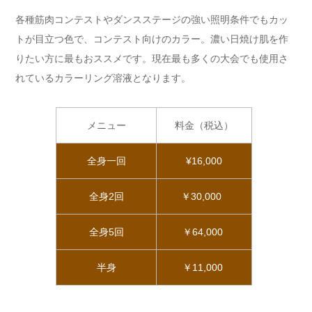
各種筋肉コンテストやダンスステージの強い照明条件でもカッ
トが目立つ色で、コンテスト向けのカラー。濃い日焼け肌を作
りたい方に最もおススメです。現在最も多くの大会でも使用さ
れているカラーリング溶液となります。
メニュー
料金（税込）
全身一回
¥16,000
全身2回
￥30,000
全身5回
￥64,000
半身
￥11,000