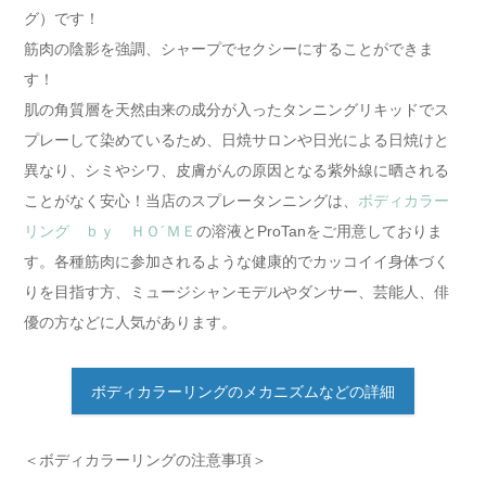
グ）です！
筋肉の陰影を強調、シャープでセクシーにすることができま
す！
肌の角質層を天然由来の成分が入ったタンニングリキッドでス
プレーして染めているため、日焼サロンや日光による日焼けと
異なり、シミやシワ、皮膚がんの原因となる紫外線に晒される
ことがなく安心！
当店のスプレータンニングは、
ボディカラー
リング ｂｙ ＨＯ´ＭＥ
の溶液とProTanをご用意しておりま
す
。各種筋肉に参加されるような健康的でカッコイイ身体づく
りを目指す方、ミュージシャンモデルやダンサー、芸能人、俳
優の方などに人気があります。
ボディカラーリングのメカニズムなどの詳細
＜ボディカラーリングの注意事項＞