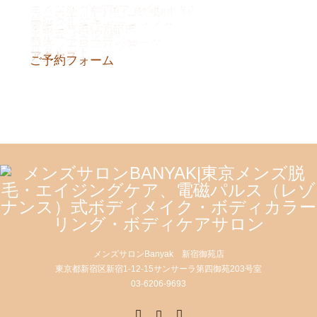
エイジングケア(フェイシャル)
ラジオ波（ｶｯﾄ出し/筋膜ﾘﾘｰｽ）
パーソナルトレーニング
レンタルジム
電磁パルス式ボディメイク
鼻毛・耳毛LED脱毛
光脱毛（SHR/IPL）
カルサイネイザン
整体・アロママッサージ
ボディカラーリング
リクルート
アクセス
ご予約フォーム
メンズサロンBanyak 新宿御苑店
東京都新宿区新宿1-12-15サンサーラ第四御苑203号室
03‐6206‐9693
X
Instagram
RSS