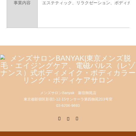
事業内容
エステティック、リラクゼーション、ボディカラ
メンズサロンBanyak 新宿御苑店
東京都新宿区新宿1-12-15サンサーラ第四御苑203号室
03‐6206‐9693
X
Instagram
RSS